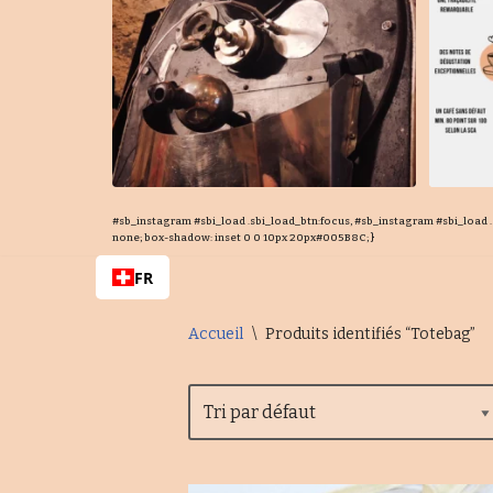
#sb_instagram #sbi_load .sbi_load_btn:focus, #sb_instagram #sbi_load .s
none; box-shadow: inset 0 0 10px 20px#005B8C; }
FR
Accueil
\
Produits identifiés “Totebag”