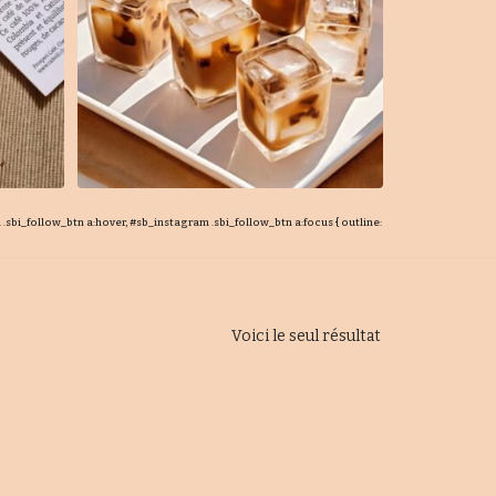
sbi_follow_btn a:hover, #sb_instagram .sbi_follow_btn a:focus { outline:
Voici le seul résultat