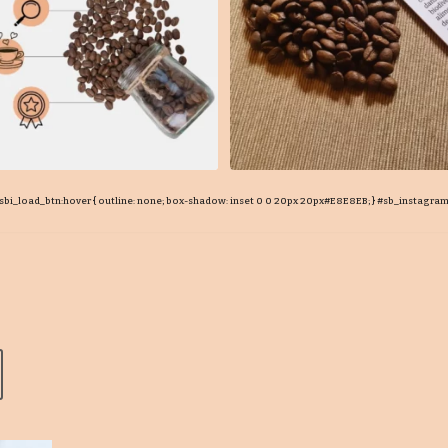
bi_load_btn:hover { outline: none; box-shadow: inset 0 0 20px 20px#E8E8EB; } #sb_instagram .